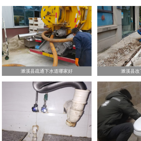
濉溪县疏通下水道哪家好
濉溪县改