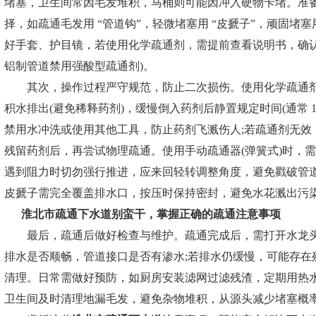
堵塞，卫生间常因毛发堆积，马桶则可能因冲入硬物卡堵。准
择，如疏通毛发用 “管道钩”，轻微堵塞用 “皮搋子”，顽固堵塞
好手套、护目镜，若使用化学疏通剂，需提前查看说明书，确认
铝制管道禁用强酸型疏通剂)。
其次，操作过程严守规范，防止二次损伤。使用化学疏通剂
积水排出(避免稀释药剂)，缓慢倒入药剂后静置规定时间(通常 15
禁用水冲洗或使用其他工具，防止药剂飞溅伤人;若疏通剂无效
残留药剂后，再尝试物理疏通。使用手动疏通器(弹簧式)时，
遇到阻力时切勿强行推进，应来回轻转调整角度，避免戳破管道
皮搋子需完全覆盖排水口，按压时保持密封，避免水花溅出污
淮北市疏通下水道
别蛮干，掌握正确的疏通注意事项
最后，疏通后做好检查与维护。疏通完成后，需打开水龙头
排水是否顺畅，管道接口是否有渗水;若排水仍缓慢，可能存在
清理。日常需做好预防，如厨房安装滤网过滤残渣，定期用热水
卫生间及时清理地漏毛发，避免杂物堆积，从源头减少堵塞概