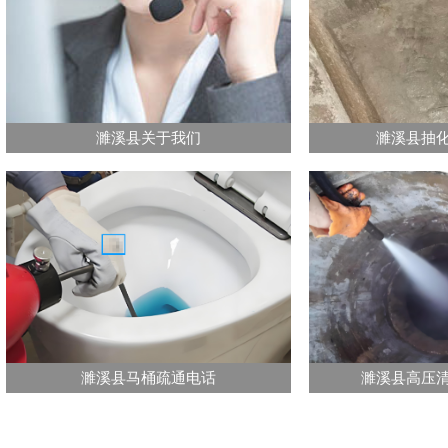
濉溪县关于我们
濉溪县抽
濉溪县马桶疏通电话
濉溪县高压